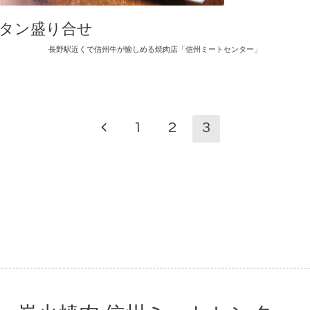
牛タン盛り合せ
長野駅近くで信州牛が愉しめる焼肉店「信州ミートセンター」
1
2
3